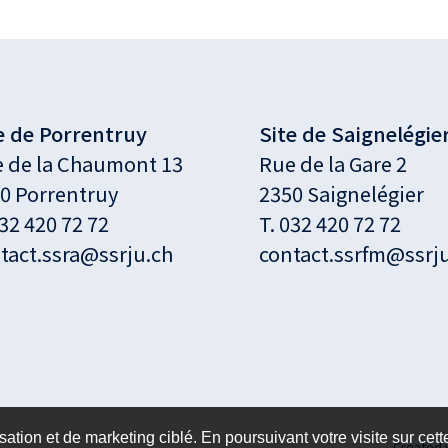
e de Porrentruy
Site de Saignelégie
 de la Chaumont 13
Rue de la Gare 2
0 Porrentruy
2350 Saignelégier
32 420 72 72
T.
032 420 72 72
tact.ssra@ssrju.ch
contact.ssrfm@ssrj
isation et de marketing ciblé. En poursuivant votre visite sur cet
Created 