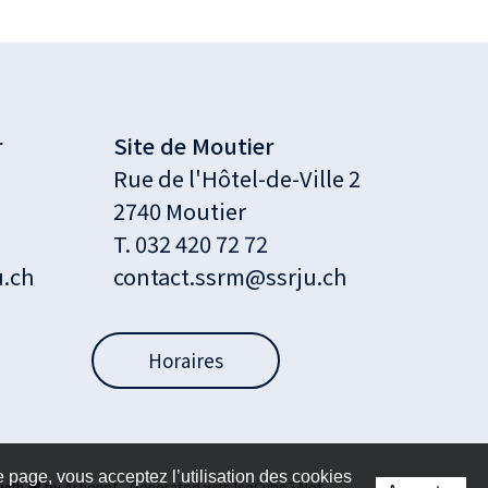
r
Site de Moutier
Rue de l'Hôtel-de-Ville 2
2740 Moutier
T. 032 420 72 72
u.ch
contact.ssrm@ssrju.ch
Horaires
te page, vous acceptez l’utilisation des cookies
with
♥
by
Artionet
-
Generated with IceCube2.Net