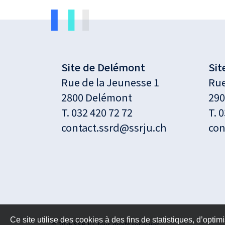
Site de Delémont
Sit
Rue de la Jeunesse 1
Rue
2800 Delémont
290
T.
032 420 72 72
T.
0
contact.ssrd@ssrju.ch
con
Ce site utilise des cookies à des fins de statistiques, d’optim
© 2026 SSRJU. Tous droits réservés