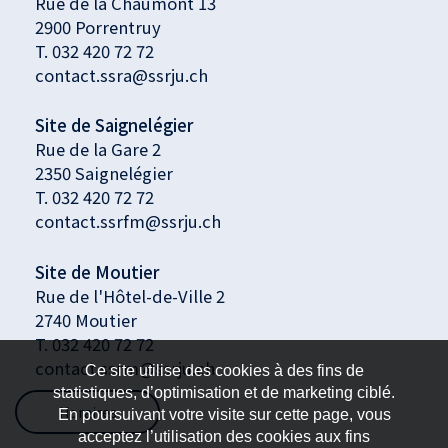
Rue de la Chaumont 13
2900 Porrentruy
T.
032 420 72 72
contact.ssra@ssrju.ch
Site de Saignelégier
Rue de la Gare 2
2350 Saignelégier
T.
032 420 72 72
contact.ssrfm@ssrju.ch
Site de Moutier
Rue de l'Hôtel-de-Ville 2
2740 Moutier
T. 032 420 72 72
contact.ssrm@ssrju.ch
Ce site utilise des cookies à des fins de
statistiques, d’optimisation et de marketing ciblé.
Horaires
En poursuivant votre visite sur cette page, vous
acceptez l’utilisation des cookies aux fins