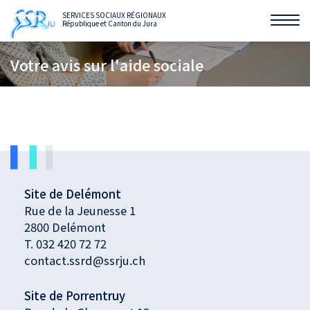
SERVICES SOCIAUX RÉGIONAUX
République et Canton du Jura
Affi
la
Votre avis sur l'aide sociale
navi
Site de Delémont
Rue de la Jeunesse 1
2800 Delémont
T.
032 420 72 72
contact.ssrd@ssrju.ch
Site de Porrentruy