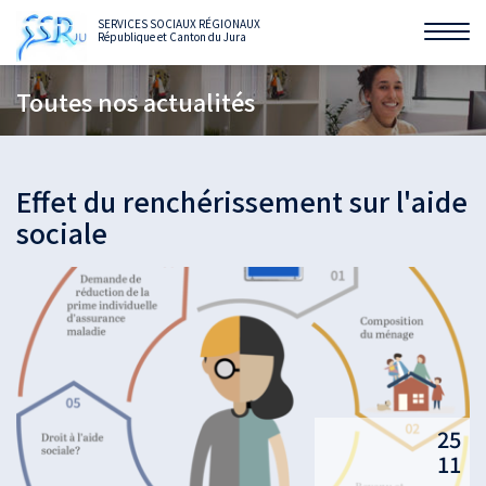
SERVICES SOCIAUX RÉGIONAUX
République et Canton du Jura
Affi
la
Toutes nos actualités
navi
Effet du renchérissement sur l'aide
sociale
25
11